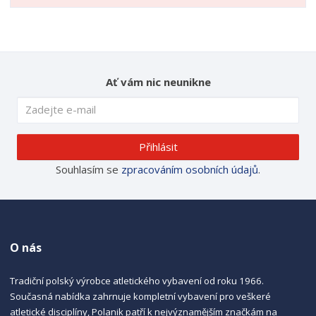
Ať vám nic neunikne
Přihlásit
Souhlasím se
zpracováním osobních údajů
.
O nás
Tradiční polský výrobce atletického vybavení od roku 1966.
Současná nabídka zahrnuje kompletní vybavení pro veškeré
atletické disciplíny, Polanik patří k nejvýznamějším značkám na