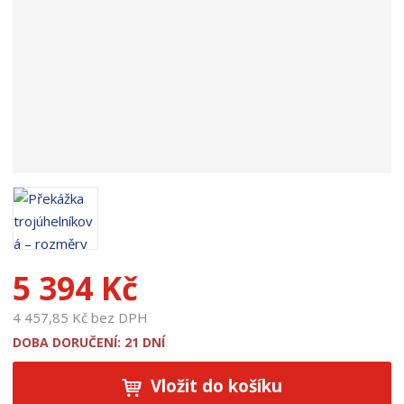
u
k
t
u
:
1
7
8
3
0
5 394 Kč
4 457,85 Kč bez DPH
DOBA DORUČENÍ: 21 DNÍ
Vložit do košíku