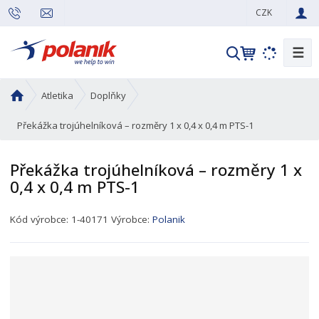
CZK
☰
V
y
h
Ú
Atletika
Doplňky
l
v
e
o
Překážka trojúhelníková – rozměry 1 x 0,4 x 0,4 m PTS-1
d
d
n
a
Překážka trojúhelníková – rozměry 1 x
í
t
0,4 x 0,4 m PTS-1
s
t
K
r
Kód výrobce:
1-40171
Výrobce:
Polanik
ó
a
d
n
p
a
r
o
d