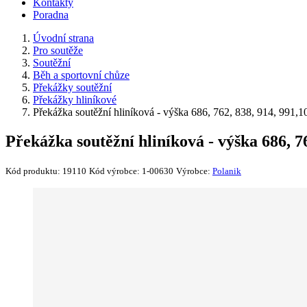
Kontakty
Poradna
Úvodní strana
Pro soutěže
Soutěžní
Běh a sportovní chůze
Překážky soutěžní
Překážky hliníkové
Překážka soutěžní hliníková - výška 686, 762, 838, 914, 991
Překážka soutěžní hliníková - výška 686, 
Kód produktu:
19110
Kód výrobce:
1-00630
Výrobce:
Polanik