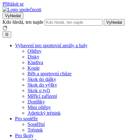
Přihlásit se
Vyhledat
Kdo hledá, ten najde
Vyhledat
☰
Vybavení pro sportovní areály a haly
Oštěpy
Disky
Kladiva
Koule
Běh a sportovní chůze
Skok do dálky
Skok do výšky
Skok o tyči
Měřící zařízení
Doplňky
Mini oštěpy
Atletický trénink
Pro soutěže
Soutěžní
Trénink
Pro školy