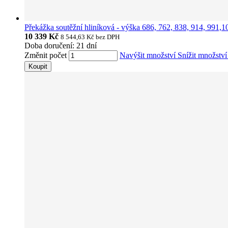
Překážka soutěžní hliníková - výška 686, 762, 838, 914, 991
10 339 Kč
8 544,63 Kč
bez DPH
Doba doručení: 21 dní
Změnit počet
Navýšit množství
Snížit množstv
Koupit