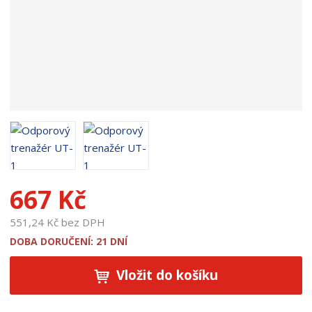
t
u
:
1
9
2
2
8
667 Kč
551,24 Kč bez DPH
DOBA DORUČENÍ: 21 DNÍ
Vložit do košíku