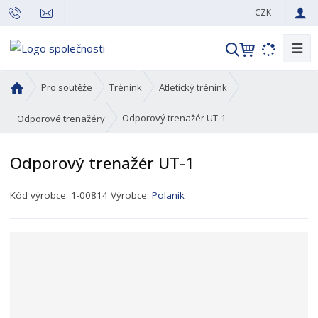
CZK
☰
V
y
h
Ú
Pro soutěže
Trénink
Atletický trénink
l
v
o
e
Odporový trenažér UT-1
Odporové trenažéry
d
d
n
a
Odporový trenažér UT-1
í
t
s
K
Kód výrobce:
1-00814
Výrobce:
Polanik
t
ó
r
d
a
p
n
r
a
o
d
u
k