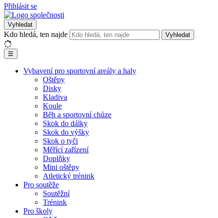
Přihlásit se
Vyhledat
Kdo hledá, ten najde
Vyhledat
☰
Vybavení pro sportovní areály a haly
Oštěpy
Disky
Kladiva
Koule
Běh a sportovní chůze
Skok do dálky
Skok do výšky
Skok o tyči
Měřící zařízení
Doplňky
Mini oštěpy
Atletický trénink
Pro soutěže
Soutěžní
Trénink
Pro školy