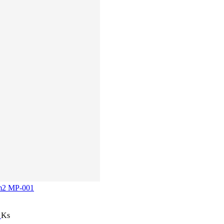
 1m2 MP-001
í
Ks