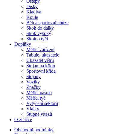
Oštěpy
Disky
Kladiva
Koule
Běh a sportovní chůze
Skok do dálky
Skok vysoký
Skok o tyči
Doplňky
Měřící zařízení
Tabule, ukazatele
Ukazatel větru
Stojan na křídu
Sportovní křída
Stojany
Vozíky
Značky
Měřící pásma
Měřící tyč
Vytyčení sektoru
Vlajky
Stupně vítězů
O značce
Obchodní podmínky