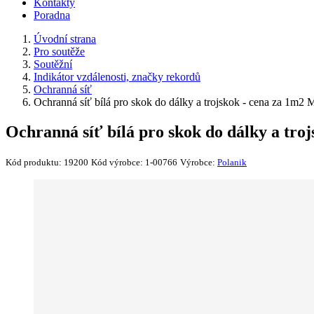
Kontakty
Poradna
Úvodní strana
Pro soutěže
Soutěžní
Indikátor vzdálenosti, značky rekordů
Ochranná síť
Ochranná síť bílá pro skok do dálky a trojskok - cena za 1m2
Ochranná síť bílá pro skok do dálky a tro
Kód produktu:
19200
Kód výrobce:
1-00766
Výrobce:
Polanik