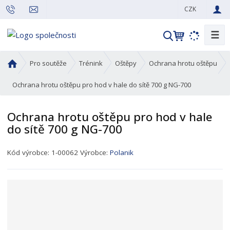
CZK
☰
V
y
h
Ú
Pro soutěže
Trénink
Oštěpy
Ochrana hrotu oštěpu
l
v
o
Ochrana hrotu oštěpu pro hod v hale do sítě 700 g NG-700
e
d
d
n
a
Ochrana hrotu oštěpu pro hod v hale
í
t
do sítě 700 g NG-700
s
t
K
r
Kód výrobce:
1-00062
Výrobce:
Polanik
ó
a
d
n
p
a
r
o
d