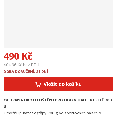
u
k
t
u
:
1
8
7
3
2
490 Kč
404,96 Kč bez DPH
DOBA DORUČENÍ: 21 DNÍ
Vložit do košíku
OCHRANA HROTU OŠTĚPU PRO HOD V HALE DO SÍTĚ 700
G
Umožňuje házet oštěpy 700 g ve sportovních halách s