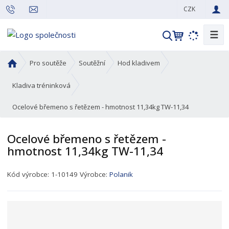
CZK
☰
V
y
h
Ú
Pro soutěže
Soutěžní
Hod kladivem
l
v
o
e
Kladiva tréninková
d
d
Ocelové břemeno s řetězem - hmotnost 11,34kg TW-11,34
n
a
í
t
s
Ocelové břemeno s řetězem -
t
hmotnost 11,34kg TW-11,34
r
a
K
Kód výrobce:
1-10149
Výrobce:
Polanik
n
ó
a
d
p
r
o