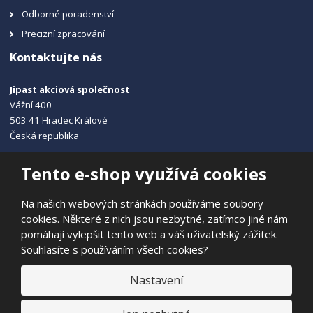
Odborné poradenství
Precizní zpracování
Kontaktujte nás
Jipast akciová společnost
Vážní 400
503 41 Hradec Králové
Česká republika
+420 495 215 115
Tento e-shop využívá cookies
info@jipast.cz
Na našich webových stránkách používáme soubory
cookies. Některé z nich jsou nezbytné, zatímco jiné nám
pomáhají vylepšit tento web a váš uživatelský zážitek.
Souhlasíte s používáním všech cookies?
© 2026, JIPAST akciová společnost
Prohlášení o přístupnosti
|
Ochrana osobních údajů
|
Mapa stránek
Nastavení
|
E