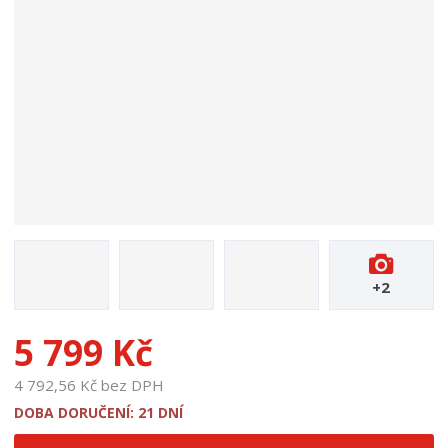
d
u
k
t
u
:
1
3
3
8
+2
5 799 Kč
4 792,56 Kč bez DPH
DOBA DORUČENÍ: 21 DNÍ