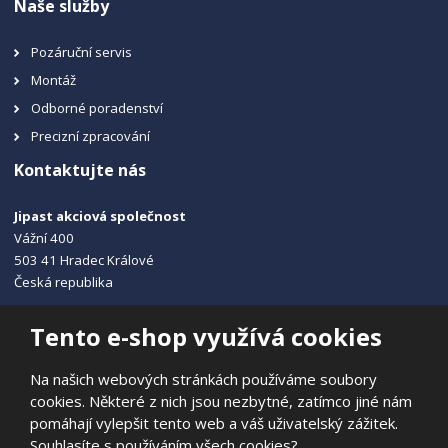
Naše služby
Pozáruční servis
Montáž
Odborné poradenství
Precizní zpracování
Kontaktujte nás
Jipast akciová společnost
Vážní 400
503 41 Hradec Králové
Česká republika
+420 495 215 115
Tento e-shop využívá cookies
info@jipast.cz
Na našich webových stránkách používáme soubory
cookies. Některé z nich jsou nezbytné, zatímco jiné nám
pomáhají vylepšit tento web a váš uživatelský zážitek.
Souhlasíte s používáním všech cookies?