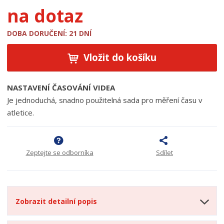
na dotaz
t
u
:
DOBA DORUČENÍ: 21 DNÍ
1
9
Vložit do košíku
2
5
NASTAVENÍ ČASOVÁNÍ VIDEA
9
Je jednoduchá, snadno použitelná sada pro měření času v
atletice.
Zeptejte se odborníka
Sdílet
Zobrazit detailní popis