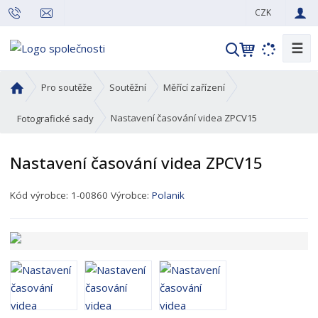
CZK
☰
V
y
h
Ú
Pro soutěže
Soutěžní
Měřící zařízení
l
v
o
e
Nastavení časování videa ZPCV15
Fotografické sady
d
d
n
a
Nastavení časování videa ZPCV15
í
t
s
K
Kód výrobce:
1-00860
Výrobce:
Polanik
t
ó
r
d
a
p
n
r
a
o
d
u
k