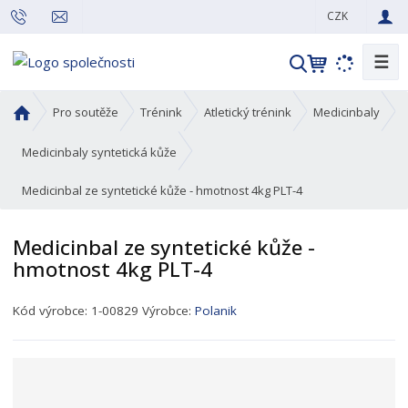
CZK
☰
V
y
h
Ú
Pro soutěže
Trénink
Atletický trénink
Medicinbaly
l
v
o
e
Medicinbaly syntetická kůže
d
d
Medicinbal ze syntetické kůže - hmotnost 4kg PLT-4
n
a
í
t
s
Medicinbal ze syntetické kůže -
t
hmotnost 4kg PLT-4
r
a
K
Kód výrobce:
1-00829
Výrobce:
Polanik
n
ó
a
d
p
r
o