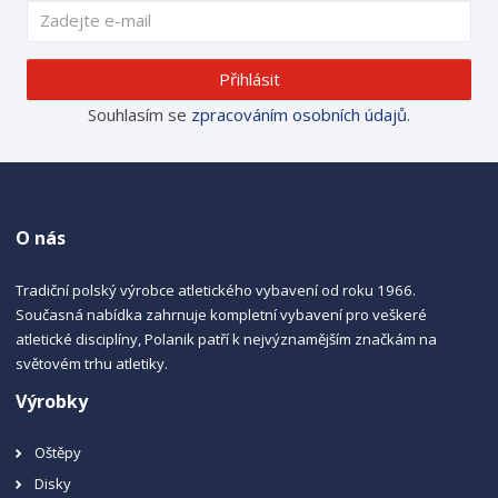
Přihlásit
Souhlasím se
zpracováním osobních údajů
.
O nás
Tradiční polský výrobce atletického vybavení od roku 1966.
Současná nabídka zahrnuje kompletní vybavení pro veškeré
atletické disciplíny, Polanik patří k nejvýznamějším značkám na
světovém trhu atletiky.
Výrobky
Oštěpy
Disky