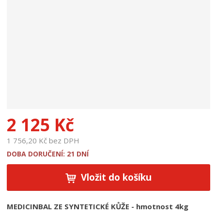
d
u
k
t
u
:
1
9
2
4
3
2 125 Kč
1 756,20 Kč bez DPH
DOBA DORUČENÍ: 21 DNÍ
Vložit do košíku
MEDICINBAL ZE SYNTETICKÉ KŮŽE - hmotnost 4kg