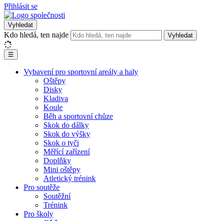
Přihlásit se
Vyhledat
Kdo hledá, ten najde
Vyhledat
☰
Vybavení pro sportovní areály a haly
Oštěpy
Disky
Kladiva
Koule
Běh a sportovní chůze
Skok do dálky
Skok do výšky
Skok o tyči
Měřící zařízení
Doplňky
Mini oštěpy
Atletický trénink
Pro soutěže
Soutěžní
Trénink
Pro školy