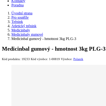
Kontakty
Poradna
Úvodní strana
Pro soutěže
Trénink
Atletický trénink
Medicinbaly
Medicinbaly gumové
Medicinbal gumový - hmotnost 3kg PLG-3
Medicinbal gumový - hmotnost 3kg PLG-3
Kód produktu:
19233
Kód výrobce:
1-00819
Výrobce:
Polanik