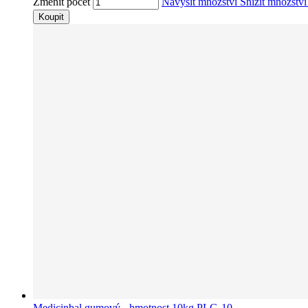
Změnit počet
Navýšit množství
Snížit množstv
Koupit
Medicinbal gumový - hmotnost 10kg PLG-10