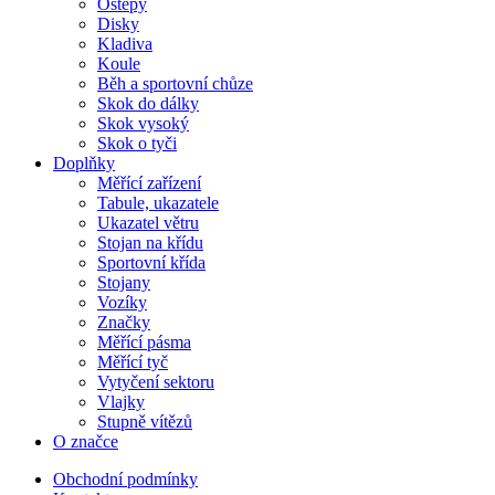
Oštěpy
Disky
Kladiva
Koule
Běh a sportovní chůze
Skok do dálky
Skok vysoký
Skok o tyči
Doplňky
Měřící zařízení
Tabule, ukazatele
Ukazatel větru
Stojan na křídu
Sportovní křída
Stojany
Vozíky
Značky
Měřící pásma
Měřící tyč
Vytyčení sektoru
Vlajky
Stupně vítězů
O značce
Obchodní podmínky