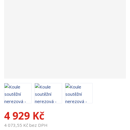
p
r
o
d
u
k
t
u
:
1
1
7
8
4 929 Kč
4 073,55 Kč bez DPH