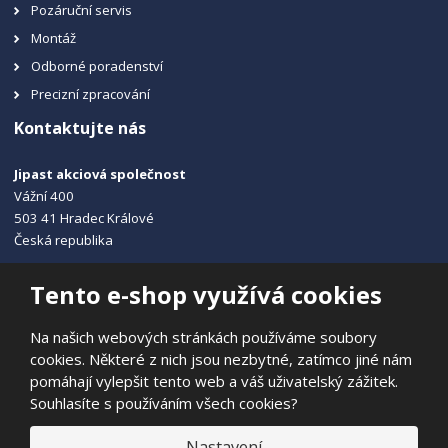
Pozáruční servis
Montáž
Odborné poradenství
Precizní zpracování
Kontaktujte nás
Jipast akciová společnost
Vážní 400
503 41 Hradec Králové
Česká republika
+420 495 215 115
Tento e-shop využívá cookies
info@jipast.cz
Na našich webových stránkách používáme soubory
cookies. Některé z nich jsou nezbytné, zatímco jiné nám
pomáhají vylepšit tento web a váš uživatelský zážitek.
Souhlasíte s používáním všech cookies?
© 2026, JIPAST akciová společnost
Prohlášení o přístupnosti
|
Ochrana osobních údajů
|
Mapa stránek
Nastavení