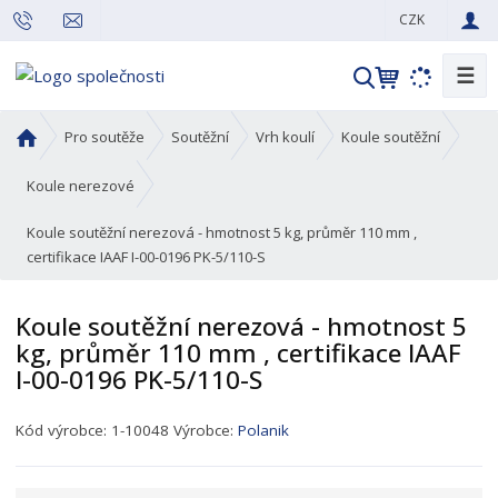
CZK
☰
V
y
h
Ú
Pro soutěže
Soutěžní
Vrh koulí
Koule soutěžní
l
v
o
e
Koule nerezové
d
d
Koule soutěžní nerezová - hmotnost 5 kg, průměr 110 mm ,
n
a
certifikace IAAF I-00-0196 PK-5/110-S
í
t
s
t
Koule soutěžní nerezová - hmotnost 5
r
kg, průměr 110 mm , certifikace IAAF
a
I-00-0196 PK-5/110-S
n
a
K
Kód výrobce:
1-10048
Výrobce:
Polanik
ó
d