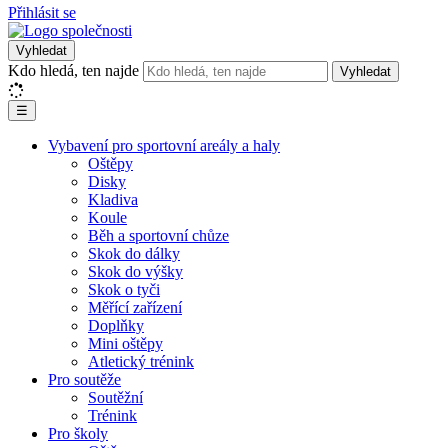
Přihlásit se
Vyhledat
Kdo hledá, ten najde
Vyhledat
☰
Vybavení pro sportovní areály a haly
Oštěpy
Disky
Kladiva
Koule
Běh a sportovní chůze
Skok do dálky
Skok do výšky
Skok o tyči
Měřící zařízení
Doplňky
Mini oštěpy
Atletický trénink
Pro soutěže
Soutěžní
Trénink
Pro školy