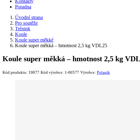
Kontakty
Poradna
Úvodní strana
Pro soutěže
Trénink
Koule
Koule super měkké
Koule super měkká – hmotnost 2,5 kg VDL25
Koule super měkká – hmotnost 2,5 kg VD
Kód produktu:
19077
Kód výrobce:
1-00577
Výrobce:
Polanik