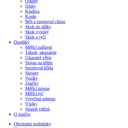
Oštěpy
Disky
Kladiva
Koule
Běh a sportovní chůze
Skok do dálky
Skok vysoký
Skok o tyči
Doplňky
Měřící zařízení
Tabule, ukazatele
Ukazatel větru
Stojan na křídu
Sportovní křída
Stojany
Vozíky
Značky
Měřící pásma
Měřící tyč
Vytyčení sektoru
Vlajky
Stupně vítězů
O značce
Obchodní podmínky