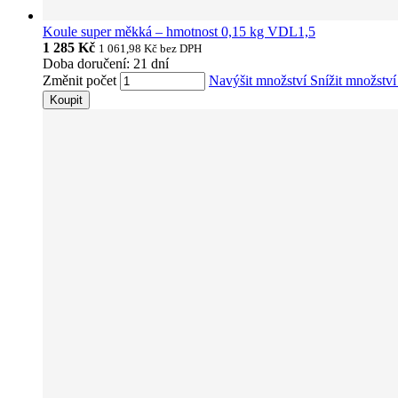
Koule super měkká – hmotnost 0,15 kg VDL1,5
1 285 Kč
1 061,98 Kč
bez DPH
Doba doručení: 21 dní
Změnit počet
Navýšit množství
Snížit množstv
Koupit