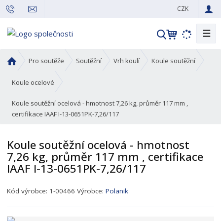
CZK
☰
V
y
h
Ú
Pro soutěže
Soutěžní
Vrh koulí
Koule soutěžní
l
v
o
e
Koule ocelové
d
d
Koule soutěžní ocelová - hmotnost 7,26 kg, průměr 117 mm ,
n
a
certifikace IAAF I-13-0651PK-7,26/117
í
t
s
t
Koule soutěžní ocelová - hmotnost
r
7,26 kg, průměr 117 mm , certifikace
a
IAAF I-13-0651PK-7,26/117
n
a
K
Kód výrobce:
1-00466
Výrobce:
Polanik
ó
d