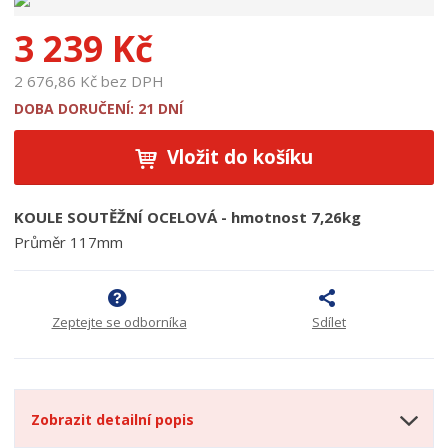
p
r
3 239 Kč
o
d
2 676,86 Kč bez DPH
u
DOBA DORUČENÍ: 21 DNÍ
k
t
Vložit do košíku
u
:
1
KOULE SOUTĚŽNÍ OCELOVÁ - hmotnost 7,26kg
8
Průměr 117mm
9
9
5
Zeptejte se odborníka
Sdílet
Zobrazit detailní popis