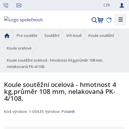
CZK
☰
V
y
h
Ú
Pro soutěže
Soutěžní
Vrh koulí
Koule soutěžní
l
v
o
e
Koule ocelové
d
d
Koule soutěžní ocelová - hmotnost 4 kg,průměr 108 mm,
n
a
nelakovaná PK-4/108.
í
t
s
t
Koule soutěžní ocelová - hmotnost 4
r
kg,průměr 108 mm, nelakovaná PK-
a
4/108.
n
a
K
Kód výrobce:
1-00435
Výrobce:
Polanik
ó
d