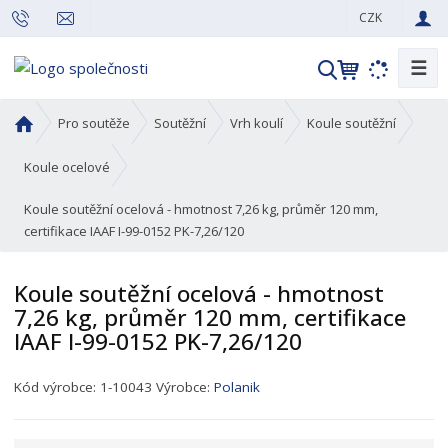
CZK
☰
V
y
h
Ú
Pro soutěže
Soutěžní
Vrh koulí
Koule soutěžní
l
v
o
e
Koule ocelové
d
d
Koule soutěžní ocelová - hmotnost 7,26 kg, průměr 120 mm,
n
a
certifikace IAAF I-99-0152 PK-7,26/120
í
t
s
t
Koule soutěžní ocelová - hmotnost
r
7,26 kg, průměr 120 mm, certifikace
a
IAAF I-99-0152 PK-7,26/120
n
a
K
Kód výrobce:
1-10043
Výrobce:
Polanik
ó
d