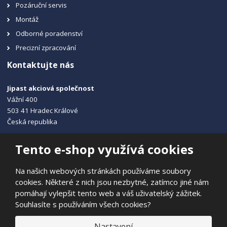
Pozáruční servis
Montáž
Odborné poradenství
Precizní zpracování
Kontaktujte nás
Jipast akciová společnost
Vážní 400
503 41 Hradec Králové
Česká republika
+420 495 215 115
Tento e-shop využívá cookies
info@jipast.cz
Na našich webových stránkách používáme soubory
cookies. Některé z nich jsou nezbytné, zatímco jiné nám
pomáhají vylepšit tento web a váš uživatelský zážitek.
Souhlasíte s používáním všech cookies?
© 2026, JIPAST akciová společnost
Prohlášení o přístupnosti
|
Ochrana osobních údajů
|
Mapa stránek
Nastavení