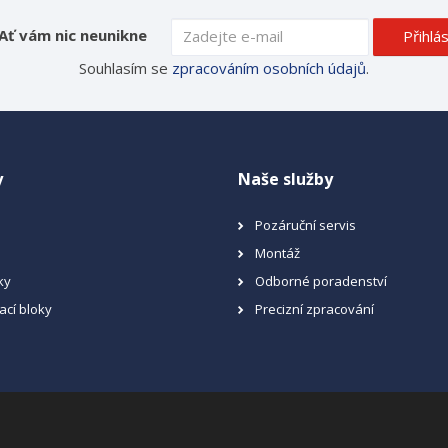
Ať vám nic neunikne
Přihlás
Souhlasím se
zpracováním osobních údajů
.
y
Naše služby
Pozáruční servis
Montáž
ky
Odborné poradenství
ací bloky
Precizní zpracování
a