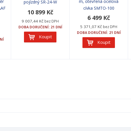
ěr
m, otevřená ocelová
pojízdný SR-24-W
AAF
cívka SMTO-100
10 899 Kč
0
6 499 Kč
9 007,44 Kč
bez DPH
5 371,07 Kč
bez DPH
DOBA DORUČENÍ: 21 DNÍ
DOBA DORUČENÍ: 21 DNÍ
H
Koupit
NÍ
Koupit