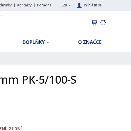
CZK
Přihlásit se
dmínky
Kontakty
Poradna
K
yhledat
d
o
h
DOPLŇKY
O ZNAČCE
l
e
d
á
,
 mm PK-5/100-S
t
e
n
n
a
j
d
e
NÍ: 21 DNÍ