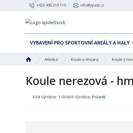
+420 495 215 115
info@jipast.cz
VYBAVENÍ PRO SPORTOVNÍ AREÁLY A HALY
Ú
Atletika
Koule a stojany
Koule z ner
v
o
Koule nerezová - h
d
n
í
K
Kód výrobce:
1-00409
Výrobce:
Polanik
s
ó
t
d
r
p
a
r
n
o
a