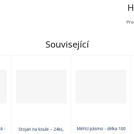
H
Pro
Související
á -
Měřící pásmo - délka 100
Stojan na koule – 24ks,