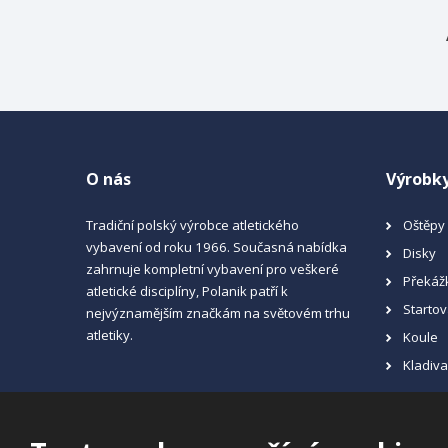
O nás
Výrobk
Tradiční polský výrobce atletického
Oštěpy
vybavení od roku 1966. Současná nabídka
Disky
zahrnuje kompletní vybavení pro veškeré
Překáž
atletické disciplíny, Polanik patří k
Startov
nejvýznamějším značkám na světovém trhu
atletiky.
Koule
Kladiv