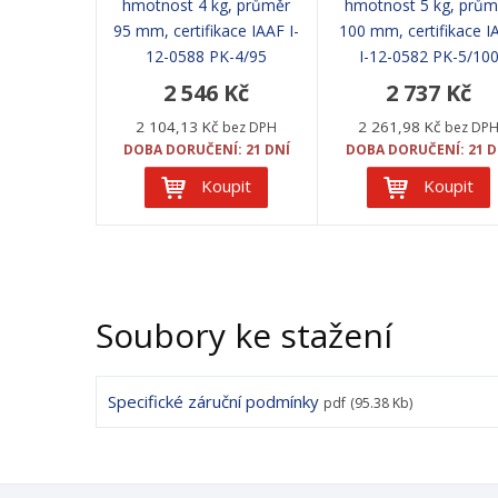
hmotnost 4 kg, průměr
hmotnost 5 kg, prům
95 mm, certifikace IAAF I-
100 mm, certifikace I
12-0588 PK-4/95
I-12-0582 PK-5/10
2 546 Kč
2 737 Kč
2 104,13 Kč
2 261,98 Kč
bez DPH
bez DP
DOBA DORUČENÍ: 21 DNÍ
DOBA DORUČENÍ: 21 D
Koupit
Koupit
Soubory ke stažení
Specifické záruční podmínky
pdf
(95.38 Kb)