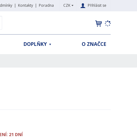
CZK
Přihlásit se
dmínky
Kontakty
Poradna
K
yhledat
d
o
h
DOPLŇKY
O ZNAČCE
l
e
d
á
,
t
e
n
n
a
j
d
e
NÍ: 21 DNÍ