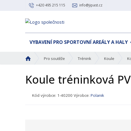
+420 495 215 115
info@jipast.cz
VYBAVENÍ PRO SPORTOVNÍ AREÁLY A HALY
Ú
Pro soutěže
Trénink
Koule
Ko
v
o
Koule tréninková PV
d
n
í
K
Kód výrobce:
1-40200
Výrobce:
Polanik
s
ó
t
d
r
p
a
r
n
o
a