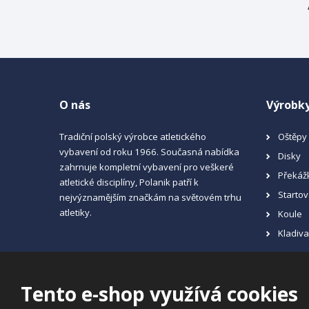
O nás
Výrobk
Tradiční polský výrobce atletického
Oštěpy
vybavení od roku 1966. Současná nabídka
Disky
zahrnuje kompletní vybavení pro veškeré
Překáž
atletické disciplíny, Polanik patří k
Startov
nejvýznamějším značkám na světovém trhu
atletiky.
Koule
Kladiv
Tento e-shop využívá cookies