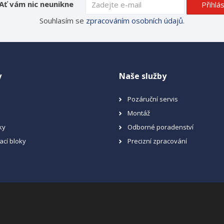
Ať vám nic neunikne
Přihlás
Souhlasím se
zpracováním osobních údajů
.
y
Naše služby
Pozáruční servis
Montáž
ky
Odborné poradenství
ací bloky
Precizní zpracování
a