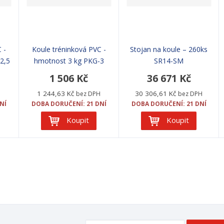
 -
Koule tréninková PVC -
Stojan na koule – 260ks
2,5
hmotnost 3 kg PKG-3
SR14-SM
1 506 Kč
36 671 Kč
1 244,63 Kč
30 306,61 Kč
H
bez DPH
bez DPH
NÍ
DOBA DORUČENÍ: 21 DNÍ
DOBA DORUČENÍ: 21 DNÍ
Koupit
Koupit