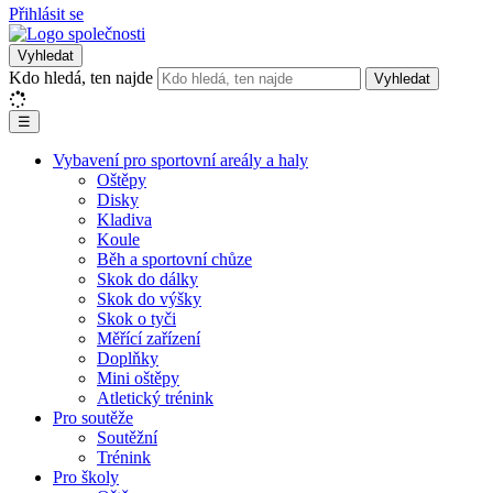
Přihlásit se
Vyhledat
Kdo hledá, ten najde
Vyhledat
☰
Vybavení pro sportovní areály a haly
Oštěpy
Disky
Kladiva
Koule
Běh a sportovní chůze
Skok do dálky
Skok do výšky
Skok o tyči
Měřící zařízení
Doplňky
Mini oštěpy
Atletický trénink
Pro soutěže
Soutěžní
Trénink
Pro školy