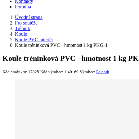
Kontakty
Poradna
Úvodní strana
Pro soutěže
Trénink
Koule
Koule PVC interiér
Koule tréninková PVC - hmotnost 1 kg PKG-1
Koule tréninková PVC - hmotnost 1 kg P
Kód produktu:
17825
Kód výrobce:
1-40169
Výrobce:
Polanik