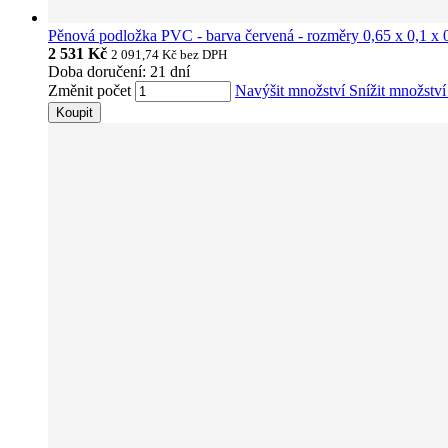
Pěnová podložka PVC - barva červená - rozměry 0,65 x 0,1 x
2 531 Kč
2 091,74 Kč
bez DPH
Doba doručení: 21 dní
Změnit počet
Navýšit množství
Snížit množstv
Koupit