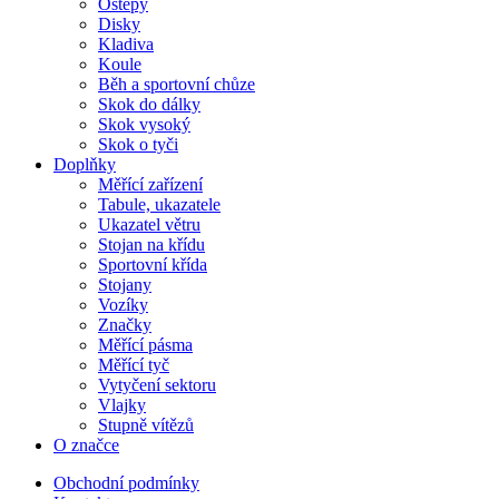
Oštěpy
Disky
Kladiva
Koule
Běh a sportovní chůze
Skok do dálky
Skok vysoký
Skok o tyči
Doplňky
Měřící zařízení
Tabule, ukazatele
Ukazatel větru
Stojan na křídu
Sportovní křída
Stojany
Vozíky
Značky
Měřící pásma
Měřící tyč
Vytyčení sektoru
Vlajky
Stupně vítězů
O značce
Obchodní podmínky