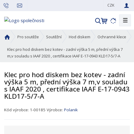
CZK
☰
V
y
h
Ú
Pro soutěže
Soutěžní
Hod diskem
Ochranné klece
l
v
o
Klec pro hod diskem bez kotev - zadní výška 5 m, přední výška 7
e
d
m,v souladu s IAAF 2020 , certifikace IAAF E-17-0943 KLD17-5/7-A
d
n
a
í
t
Klec pro hod diskem bez kotev - zadní
s
výška 5 m, přední výška 7 m,v souladu
t
s IAAF 2020 , certifikace IAAF E-17-0943
r
KLD17-5/7-A
a
n
a
K
Kód výrobce:
1-00185
Výrobce:
Polanik
ó
d
p