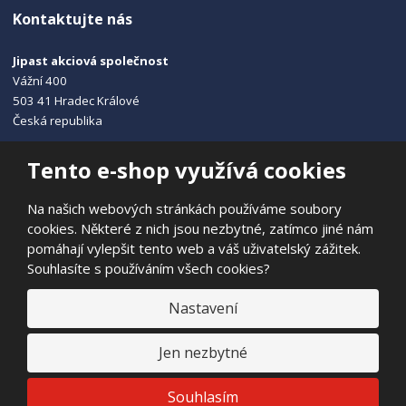
Kontaktujte nás
Jipast akciová společnost
Vážní 400
503 41 Hradec Králové
Česká republika
+420 495 215 115
Tento e-shop využívá cookies
info@jipast.cz
Na našich webových stránkách používáme soubory
cookies. Některé z nich jsou nezbytné, zatímco jiné nám
pomáhají vylepšit tento web a váš uživatelský zážitek.
Souhlasíte s používáním všech cookies?
© 2026, JIPAST akciová společnost
Prohlášení o přístupnosti
|
Ochrana osobních údajů
|
Mapa stránek
Nastavení
|
E
Jen nezbytné
B
VYROBILA
R
Á
N
VISA
MasterCard
Maestro
Souhlasím
A