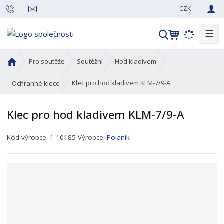
CZK
☰
V
y
h
Ú
Pro soutěže
Soutěžní
Hod kladivem
l
v
o
e
Klec pro hod kladivem KLM-7/9-A
Ochranné klece
d
d
n
a
Klec pro hod kladivem KLM-7/9-A
í
t
s
K
Kód výrobce:
1-10185
Výrobce:
Polanik
t
ó
r
d
a
p
n
r
a
o
d
u
k