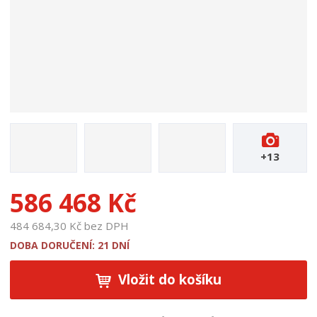
t
u
:
1
3
7
4
+13
586 468 Kč
484 684,30 Kč bez DPH
DOBA DORUČENÍ: 21 DNÍ
Vložit do košíku