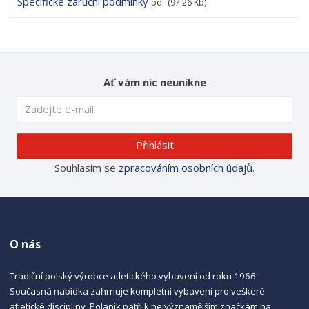
Specifické záruční podmínky
pdf
(97.26 Kb)
Ať vám nic neunikne
Přihlásit
Souhlasím se
zpracováním osobních údajů
.
O nás
Tradiční polský výrobce atletického vybavení od roku 1966.
Současná nabídka zahrnuje kompletní vybavení pro veškeré
atletické disciplíny, Polanik patří k nejvýznamějším značkám na