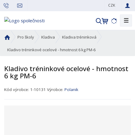
CZK
☰
V
y
h
Ú
Pro školy
Kladiva
Kladiva tréninková
l
v
o
Kladivo tréninkové ocelové - hmotnost 6 kg PM-6
e
d
d
n
a
Kladivo tréninkové ocelové - hmotnost
í
t
6 kg PM-6
s
t
K
r
Kód výrobce:
1-10131
Výrobce:
Polanik
ó
a
d
n
p
a
r
o
d