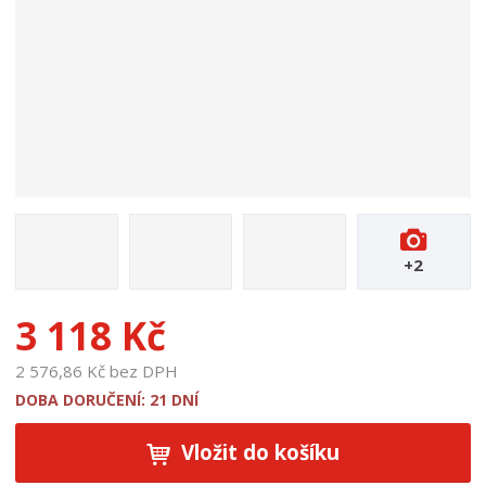
u
k
t
u
:
1
3
2
0
+2
3 118 Kč
2 576,86 Kč bez DPH
DOBA DORUČENÍ: 21 DNÍ
Vložit do košíku