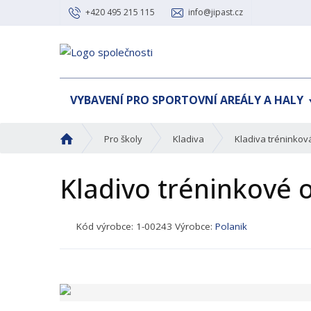
+420 495 215 115
info@jipast.cz
VYBAVENÍ PRO SPORTOVNÍ AREÁLY A HALY
Ú
Pro školy
Kladiva
Kladiva tréninkov
v
o
Kladivo tréninkové 
d
n
í
K
Kód výrobce:
1-00243
Výrobce:
Polanik
s
ó
t
d
r
p
a
r
n
o
a