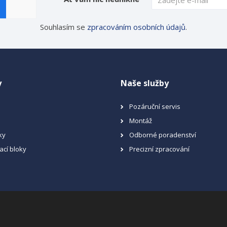
Souhlasím se
zpracováním osobních údajů
.
y
Naše služby
Pozáruční servis
Montáž
ky
Odborné poradenství
ací bloky
Precizní zpracování
a