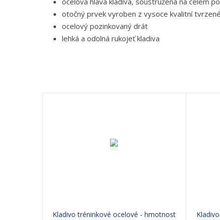
ocelová hlava kladiva, soustružená na celém p
otočný prvek vyroben z vysoce kvalitní tvrzen
ocelový pozinkovaný drát
lehká a odolná rukojeť kladiva
Kladivo tréninkové ocelové - hmotnost
Kladivo