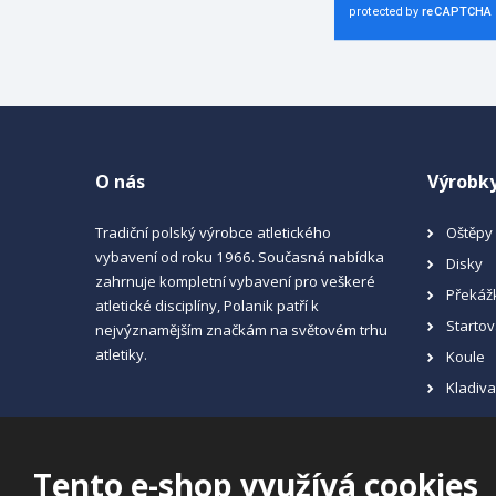
O nás
Výrobk
Tradiční polský výrobce atletického
Oštěpy
vybavení od roku 1966. Současná nabídka
Disky
zahrnuje kompletní vybavení pro veškeré
Překáž
atletické disciplíny, Polanik patří k
Startov
nejvýznamějším značkám na světovém trhu
atletiky.
Koule
Kladiv
Tento e-shop využívá cookies