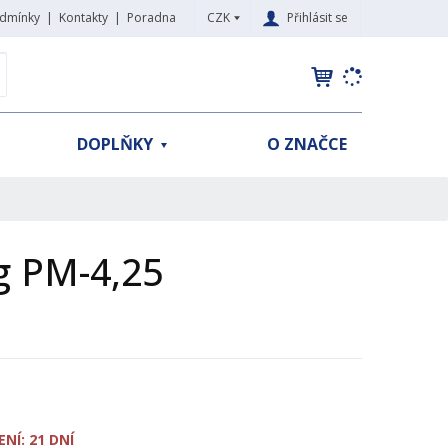
CZK
Přihlásit se
dmínky
Kontakty
Poradna
K
yhledat
d
o
h
DOPLŇKY
O ZNAČCE
l
e
d
á
,
g PM-4,25
t
e
n
n
a
j
d
e
NÍ: 21 DNÍ