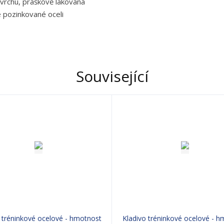
ovrchu, práškově lakovaná
é pozinkované oceli
Související
 tréninkové ocelové - hmotnost
Kladivo tréninkové ocelové - 