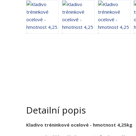
d
u
k
t
u
:
1
8
8
4
1
Detailní popis
Kladivo tréninkové ocelové - hmotnost 4,25kg