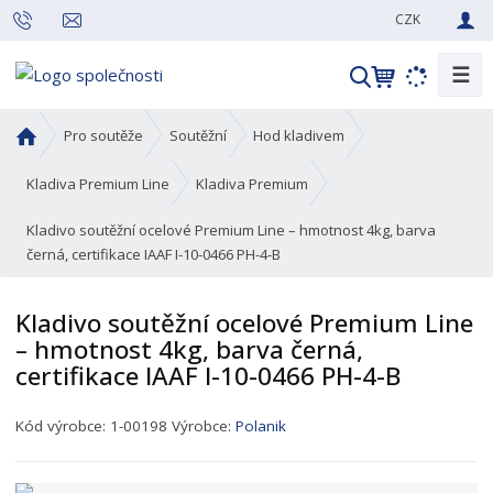
CZK
☰
V
y
h
Ú
Pro soutěže
Soutěžní
Hod kladivem
l
v
o
e
Kladiva Premium Line
Kladiva Premium
d
d
Kladivo soutěžní ocelové Premium Line – hmotnost 4kg, barva
n
a
černá, certifikace IAAF I-10-0466 PH-4-B
í
t
s
t
Kladivo soutěžní ocelové Premium Line
r
– hmotnost 4kg, barva černá,
a
certifikace IAAF I-10-0466 PH-4-B
n
a
K
Kód výrobce:
1-00198
Výrobce:
Polanik
ó
d