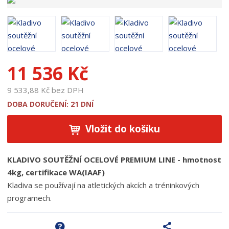
p
r
o
d
u
k
11 536 Kč
t
u
9 533,88 Kč bez DPH
:
1
DOBA DORUČENÍ: 21 DNÍ
8
8
Vložit do košíku
2
3
KLADIVO SOUTĚŽNÍ OCELOVÉ PREMIUM LINE -
hmotnost
4kg, certifikace WA(IAAF)
Kladiva se používají na atletických akcích a tréninkových
programech.