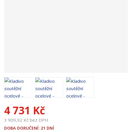
o
d
u
k
t
u
:
1
3
5
3
4 731 Kč
3 909,92 Kč bez DPH
DOBA DORUČENÍ: 21 DNÍ