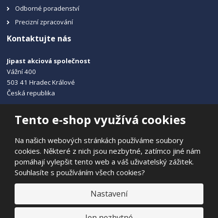
Odborné poradenství
Precizní zpracování
Kontaktujte nás
Jipast akciová společnost
Vážní 400
503 41 Hradec Králové
Česká republika
+420 495 215 115
Tento e-shop využívá cookies
info@jipast.cz
Na našich webových stránkách používáme soubory
cookies. Některé z nich jsou nezbytné, zatímco jiné nám
pomáhají vylepšit tento web a váš uživatelský zážitek.
Souhlasíte s používáním všech cookies?
© 2026, JIPAST akciová společnost
Prohlášení o přístupnosti
|
Ochrana osobních údajů
|
Mapa stránek
Nastavení
|
E
Jen nezbytné