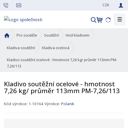
CZK
☰
V
y
h
Ú
Pro soutěže
Soutěžní
Hod kladivem
l
v
o
e
Kladiva soutěžní
Kladiva ocelová
d
d
Kladivo soutěžní ocelové - hmotnost 7,26 kg/ průměr 113mm PM-
n
a
7,26/113
í
t
s
t
Kladivo soutěžní ocelové - hmotnost
r
7,26 kg/ průměr 113mm PM-7,26/113
a
n
K
Kód výrobce:
1-10164
Výrobce:
Polanik
a
ó
d
p
r