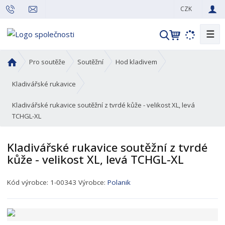
CZK
☰
V
y
h
Ú
Pro soutěže
Soutěžní
Hod kladivem
l
v
o
e
Kladivářské rukavice
d
d
Kladivářské rukavice soutěžní z tvrdé kůže - velikost XL, levá
n
a
TCHGL-XL
í
t
s
t
Kladivářské rukavice soutěžní z tvrdé
r
kůže - velikost XL, levá TCHGL-XL
a
n
K
Kód výrobce:
1-00343
Výrobce:
Polanik
a
ó
d
p
r