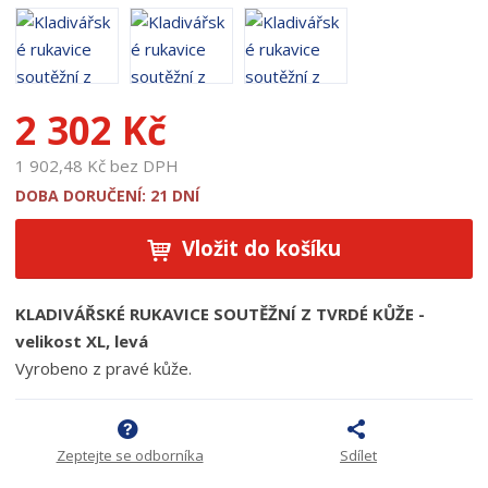
o
d
u
k
2 302 Kč
t
u
1 902,48 Kč bez DPH
:
1
DOBA DORUČENÍ: 21 DNÍ
8
9
Vložit do košíku
2
4
KLADIVÁŘSKÉ RUKAVICE SOUTĚŽNÍ Z TVRDÉ KŮŽE -
velikost XL, levá
Vyrobeno z pravé kůže.
Zeptejte se odborníka
Sdílet