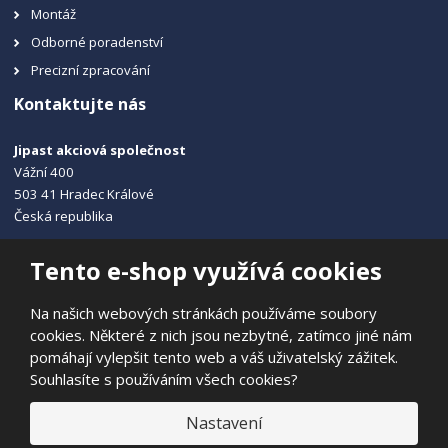
Montáž
Odborné poradenství
Precizní zpracování
Kontaktujte nás
Jipast akciová společnost
Vážní 400
503 41 Hradec Králové
Česká republika
+420 495 215 115
Tento e-shop využívá cookies
info@jipast.cz
Na našich webových stránkách používáme soubory
cookies. Některé z nich jsou nezbytné, zatímco jiné nám
pomáhají vylepšit tento web a váš uživatelský zážitek.
Souhlasíte s používáním všech cookies?
© 2026, JIPAST akciová společnost
Prohlášení o přístupnosti
|
Ochrana osobních údajů
|
Mapa stránek
Nastavení
|