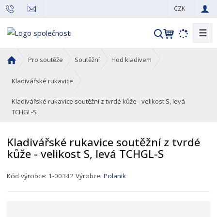
CZK
☰
V
y
h
Ú
Pro soutěže
Soutěžní
Hod kladivem
l
v
o
e
Kladivářské rukavice
d
d
Kladivářské rukavice soutěžní z tvrdé kůže - velikost S, levá
n
a
TCHGL-S
í
t
s
t
Kladivářské rukavice soutěžní z tvrdé
r
kůže - velikost S, levá TCHGL-S
a
n
K
Kód výrobce:
1-00342
Výrobce:
Polanik
a
ó
d
p
r