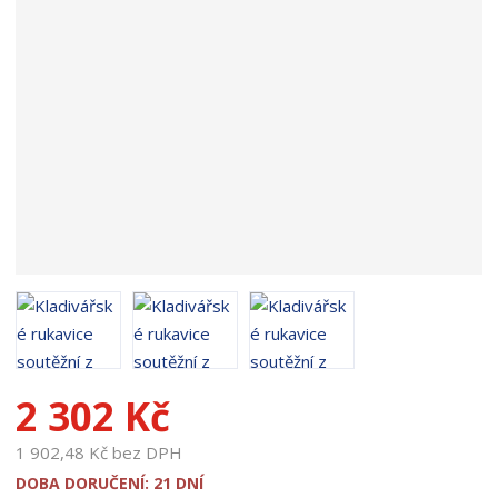
o
d
u
k
t
u
:
1
8
9
2
3
2 302 Kč
1 902,48 Kč bez DPH
DOBA DORUČENÍ: 21 DNÍ