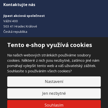
Kontaktujte nás
Jipast akciová společnost
Vážní 400
503 41 Hradec Králové
Česká republika
+420 495 215 115
Tento e-shop využívá cookies
info@jipast.cz
Na našich webových stránkách používáme soubory
cookies. Některé z nich jsou nezbytné, zatímco jiné nám
pomáhají vylepšit tento web a váš uživatelský zážitek.
Souhlasíte s používáním všech cookies?
© 2026, JIPAST akciová společnost
Prohlášení o přístupnosti
|
Ochrana osobních údajů
|
Mapa stránek
Nastavení
|
E
Jen nezbytné
B
VYROBILA
R
Á
N
VISA
MasterCard
Maestro
Souhlasím
A