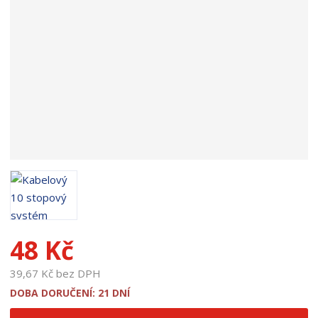
d
u
k
t
u
:
1
9
2
6
1
48 Kč
39,67 Kč bez DPH
DOBA DORUČENÍ: 21 DNÍ