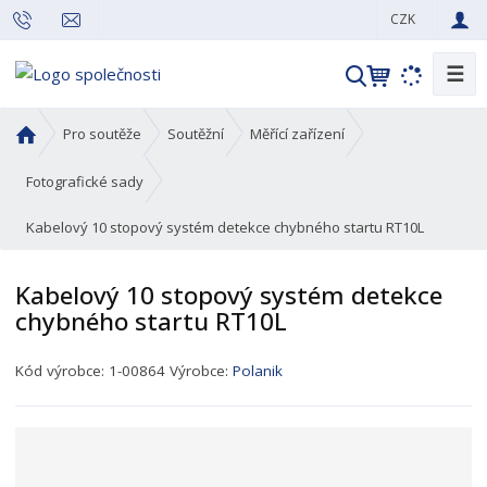
CZK
☰
V
y
h
Ú
Pro soutěže
Soutěžní
Měřící zařízení
l
v
o
e
Fotografické sady
d
d
Kabelový 10 stopový systém detekce chybného startu RT10L
n
a
í
t
s
Kabelový 10 stopový systém detekce
t
chybného startu RT10L
r
a
K
Kód výrobce:
1-00864
Výrobce:
Polanik
n
ó
a
d
p
r
o