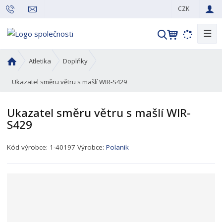
CZK
☰
V
y
h
Ú
Atletika
Doplňky
l
v
o
Ukazatel směru větru s mašlí WIR-S429
e
d
d
n
a
Ukazatel směru větru s mašlí WIR-
í
t
S429
s
t
K
r
Kód výrobce:
1-40197
Výrobce:
Polanik
ó
a
d
n
p
a
r
o
d