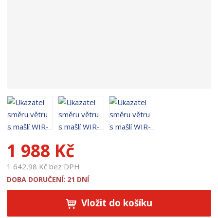
u
k
t
u
:
1
7
8
6
1
1 988 Kč
1 642,98 Kč bez DPH
DOBA DORUČENÍ: 21 DNÍ
Vložit do košíku