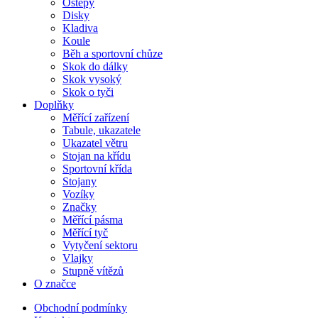
Oštěpy
Disky
Kladiva
Koule
Běh a sportovní chůze
Skok do dálky
Skok vysoký
Skok o tyči
Doplňky
Měřící zařízení
Tabule, ukazatele
Ukazatel větru
Stojan na křídu
Sportovní křída
Stojany
Vozíky
Značky
Měřící pásma
Měřící tyč
Vytyčení sektoru
Vlajky
Stupně vítězů
O značce
Obchodní podmínky