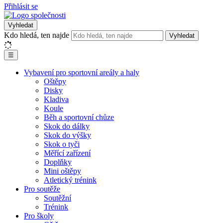
Přihlásit se
Vyhledat
Kdo hledá, ten najde
Vyhledat
☰
Vybavení pro sportovní areály a haly
Oštěpy
Disky
Kladiva
Koule
Běh a sportovní chůze
Skok do dálky
Skok do výšky
Skok o tyči
Měřící zařízení
Doplňky
Mini oštěpy
Atletický trénink
Pro soutěže
Soutěžní
Trénink
Pro školy