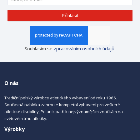
Přihlásit
Souhlasím se
zpracováním osobních údajů
.
O nás
Tradiční polský výrobce atletického vybavení od roku 1966.
Současná nabídka zahrnuje kompletní vybavení pro veškeré
atletické disciplíny, Polanik patří k nejvýznamějším značkám na
světovém trhu atletiky.
Výrobky