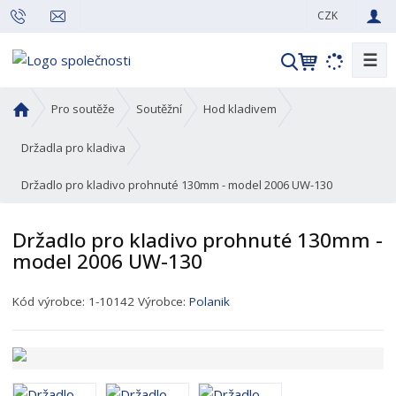
CZK
☰
V
y
h
Ú
Pro soutěže
Soutěžní
Hod kladivem
l
v
o
e
Držadla pro kladiva
d
d
Držadlo pro kladivo prohnuté 130mm - model 2006 UW-130
n
a
í
t
s
Držadlo pro kladivo prohnuté 130mm -
t
model 2006 UW-130
r
a
K
Kód výrobce:
1-10142
Výrobce:
Polanik
n
ó
a
d
p
r
o