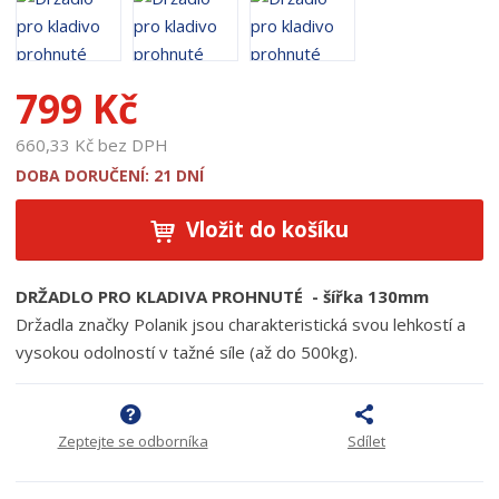
d
u
k
799 Kč
t
u
660,33 Kč bez DPH
:
1
DOBA DORUČENÍ: 21 DNÍ
3
3
Vložit do košíku
1
DRŽADLO PRO KLADIVA PROHNUTÉ - šířka 130mm
Držadla značky Polanik jsou charakteristická svou lehkostí a
vysokou odolností v tažné síle (až do 500kg).
Zeptejte se odborníka
Sdílet