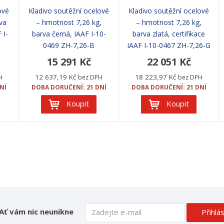
ové
Kladivo soutěžní ocelové
Kladivo soutěžní ocelové
va
– hmotnost 7,26 kg,
– hmotnost 7,26 kg,
 I-
barva černá, IAAF I-10-
barva zlatá, certifikace
0469 ZH-7,26-B
IAAF I-10-0467 ZH-7,26-G
15 291 Kč
22 051 Kč
12 637,19 Kč
18 223,97 Kč
H
bez DPH
bez DPH
NÍ
DOBA DORUČENÍ: 21 DNÍ
DOBA DORUČENÍ: 21 DNÍ
Koupit
Koupit
Ať vám nic neunikne
Přihlás