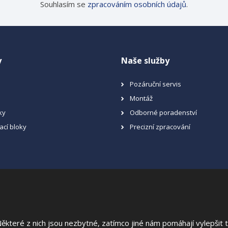
Souhlasím se
zpracováním osobních údajů
.
y
Naše služby
Pozáruční servis
Montáž
ky
Odborné poradenství
ací bloky
Precizní zpracování
a
teré z nich jsou nezbytné, zatímco jiné nám pomáhají vylepšit te
 stránek
|