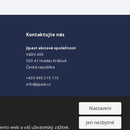
Kontaktujte nás
Jipast akciová společnost
Vážní 400
503 41 Hradec Králové
Česká republika
+420 495 215 115
info@jipast.cz
Nastavení
Jen nezbytné
VISA
MasterCard
Maestro
nto web a váš uživatelský zážitek.