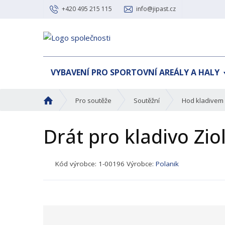
+420 495 215 115
info@jipast.cz
VYBAVENÍ PRO SPORTOVNÍ AREÁLY A HALY
Ú
Pro soutěže
Soutěžní
Hod kladivem
v
o
Drát pro kladivo Zi
d
n
í
K
Kód výrobce:
1-00196
Výrobce:
Polanik
s
ó
t
d
r
p
a
r
n
o
a