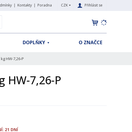
CZK
Přihlásit se
dmínky
Kontakty
Poradna
K
yhledat
d
o
h
DOPLŇKY
O ZNAČCE
l
e
d
6 kg HW-7,26-P
á
,
kg HW-7,26-P
t
e
n
n
a
j
d
e
: 21 DNÍ