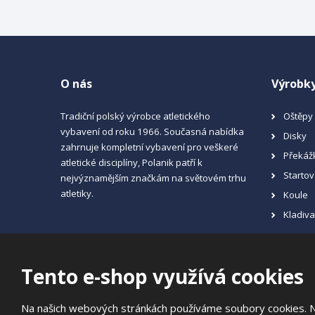
O nás
Výrobk
Tradiční polský výrobce atletického
Oštěpy
vybavení od roku 1966. Současná nabídka
Disky
zahrnuje kompletní vybavení pro veškeré
Překáž
atletické disciplíny, Polanik patří k
Startov
nejvýznamějším značkám na světovém trhu
atletiky.
Koule
Kladiv
Tento e-shop využívá cookies
© 2026, JIPAST akciová společnost
Na našich webových stránkách používáme soubory cookies. Něk
Prohlášení o přístupnosti
|
Ochrana osobních údajů
|
Mapa