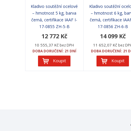
Kladivo soutěžní ocelové
Kladivo soutěžní ocel
– hmotnost 5 kg, barva
– hmotnost 6 kg, bar
černá, certifikace IAAF I-
černá, certifikace IAAF
17-0855 ZH-5-B
17-0856 ZH-6-B
12 772 Kč
14 099 Kč
10 555,37 Kč
11 652,07 Kč
bez DPH
bez DP
DOBA DORUČENÍ: 21 DNÍ
DOBA DORUČENÍ: 21 D
Koupit
Koupit