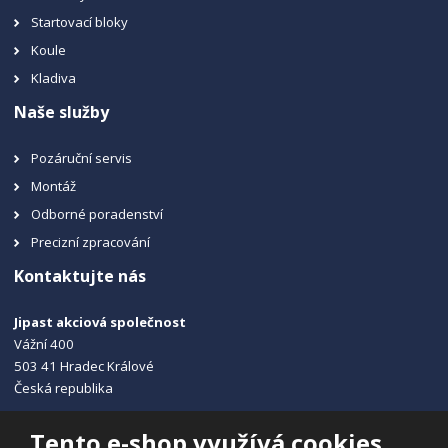
Startovací bloky
Koule
Kladiva
Naše služby
Pozáruční servis
Montáž
Odborné poradenství
Precizní zpracování
Kontaktujte nás
Jipast akciová společnost
Vážní 400
503 41 Hradec Králové
Česká republika
+420 495 215 115
Tento e-shop využívá cookies
info@jipast.cz