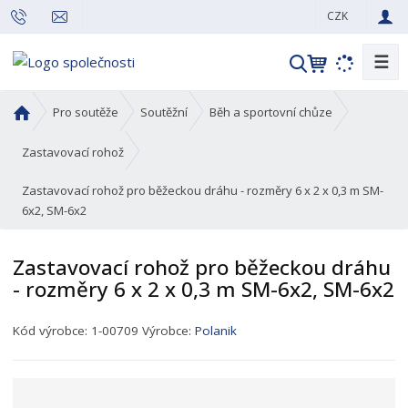
CZK
☰
V
y
h
Ú
Pro soutěže
Soutěžní
Běh a sportovní chůze
l
v
o
e
Zastavovací rohož
d
d
Zastavovací rohož pro běžeckou dráhu - rozměry 6 x 2 x 0,3 m SM-
n
a
6x2, SM-6x2
í
t
s
t
Zastavovací rohož pro běžeckou dráhu
r
- rozměry 6 x 2 x 0,3 m SM-6x2, SM-6x2
a
n
K
Kód výrobce:
1-00709
Výrobce:
Polanik
a
ó
d
p
r