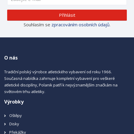
Přihlásit
Souhlasím se
zpracováním osobních údajů
.
O nás
Tradiční polský výrobce atletického vybavení od roku 1966.
Současná nabídka zahrnuje kompletní vybavení pro veškeré
atletické disciplíny, Polanik patří k nejvýznamějším značkám na
světovém trhu atletiky.
Výrobky
Oštěpy
Disky
Překážky