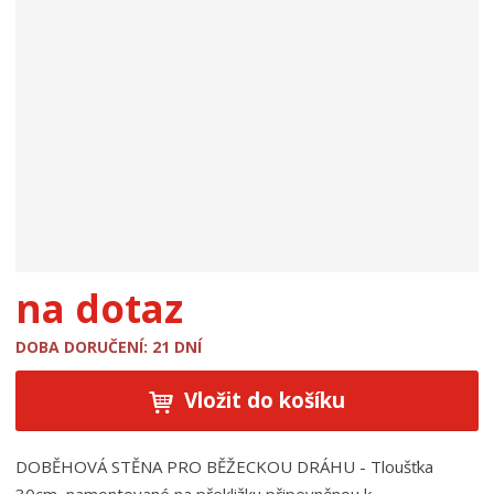
o
d
u
k
t
u
:
1
9
1
4
8
na dotaz
DOBA DORUČENÍ: 21 DNÍ
Vložit do košíku
DOBĚHOVÁ STĚNA PRO BĚŽECKOU DRÁHU - Tloušťka
30cm, namontované na překližku připevněnou k