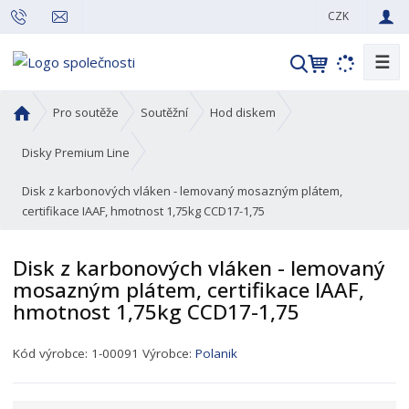
CZK
☰
V
y
h
Ú
Pro soutěže
Soutěžní
Hod diskem
l
v
o
e
Disky Premium Line
d
d
Disk z karbonových vláken - lemovaný mosazným plátem,
n
a
certifikace IAAF, hmotnost 1,75kg CCD17-1,75
í
t
s
t
Disk z karbonových vláken - lemovaný
r
mosazným plátem, certifikace IAAF,
a
hmotnost 1,75kg CCD17-1,75
n
a
K
Kód výrobce:
1-00091
Výrobce:
Polanik
ó
d