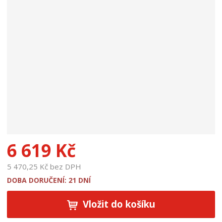
p
r
o
d
u
k
t
u
:
1
8
7
4
2
6 619 Kč
5 470,25 Kč bez DPH
DOBA DORUČENÍ: 21 DNÍ
Vložit do košíku