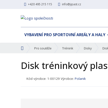
+420 495 215 115
info@jipast.cz
VYBAVENÍ PRO SPORTOVNÍ AREÁLY A HALY
Ú
Pro soutěže
Trénink
Disky
Dis
v
o
Disk tréninkový pla
d
n
í
K
Kód výrobce:
1-00129
Výrobce:
Polanik
s
ó
t
d
r
p
a
r
n
o
a