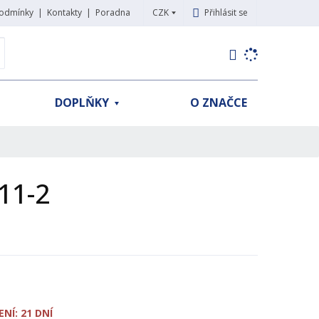
CZK
Přihlásit se
odmínky
Kontakty
Poradna
K
yhledat
d
o
h
DOPLŇKY
O ZNAČCE
l
e
d
á
,
11-2
t
e
n
n
a
j
d
e
NÍ: 21 DNÍ