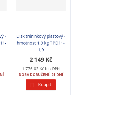
vý -
Disk tréninkový plastový -
D11-
hmotnost 1,9 kg TPD11-
1,9
2 149 Kč
1 776,03 Kč
H
bez DPH
NÍ
DOBA DORUČENÍ: 21 DNÍ
Koupit