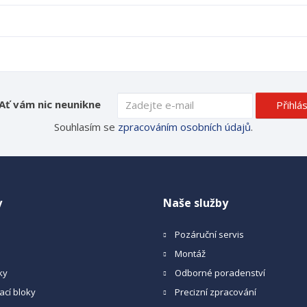
Ať vám nic neunikne
Přihlás
Souhlasím se
zpracováním osobních údajů
.
y
Naše služby
Pozáruční servis
Montáž
ky
Odborné poradenství
ací bloky
Precizní zpracování