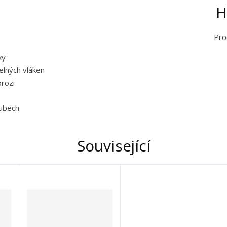
H
Pro
ky
elných vláken
orozi
lubech
Související