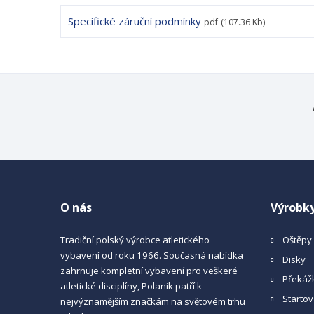
Specifické záruční podmínky
pdf
(107.36 Kb)
O nás
Výrobk
Tradiční polský výrobce atletického
Oštěpy
vybavení od roku 1966. Současná nabídka
Disky
zahrnuje kompletní vybavení pro veškeré
Překáž
atletické disciplíny, Polanik patří k
Startov
nejvýznamějším značkám na světovém trhu