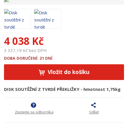
p
r
o
d
u
k
4 038 Kč
t
u
3 337,19 Kč bez DPH
:
1
DOBA DORUČENÍ: 21 DNÍ
8
7
Vložit do košíku
5
2
DISK SOUTĚŽNÍ Z TVRDÉ PŘEKLIŽKY - hmotnost 1,75kg
Zeptejte se odborníka
Sdílet