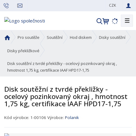
CZK
☰
V
y
h
Ú
Pro soutěže
Soutěžní
Hod diskem
Disky soutěžní
l
v
o
e
Disky překližkové
d
d
Disk soutěžní z tvrdé překližky - ocelový pozinkovaný okraj ,
n
a
hmotnost 1,75 kg, certifikace IAAF HPD17-1,75
í
t
s
t
Disk soutěžní z tvrdé překližky -
r
ocelový pozinkovaný okraj , hmotnost
a
1,75 kg, certifikace IAAF HPD17-1,75
n
a
K
Kód výrobce:
1-00106
Výrobce:
Polanik
ó
d