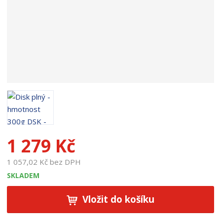
k
t
u
:
1
3
0
4
3
1 279 Kč
1 057,02 Kč bez DPH
SKLADEM
Vložit do košíku