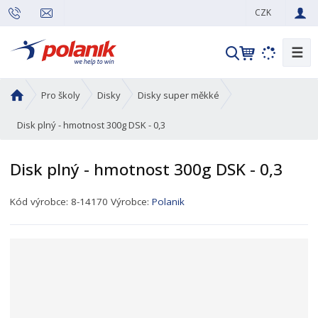
CZK
☰
V
y
h
Ú
Pro školy
Disky
Disky super měkké
l
v
e
o
Disk plný - hmotnost 300g DSK - 0,3
d
d
n
a
Disk plný - hmotnost 300g DSK - 0,3
í
t
s
K
Kód výrobce:
8-14170
Výrobce:
Polanik
t
ó
r
d
a
p
n
r
a
o
d
u