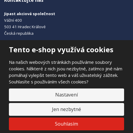
Kontaktujte nás
Jipast akciová společnost
Vážní 400
503 41 Hradec Králové
Česká republika
+420 495 215 115
Tento e-shop využívá cookies
info@jipast.cz
Na našich webových stránkách používáme soubory
cookies. Některé z nich jsou nezbytné, zatímco jiné nám
pomáhají vylepšit tento web a váš uživatelský zážitek.
Souhlasíte s používáním všech cookies?
© 2026, JIPAST akciová společnost
Prohlášení o přístupnosti
|
Ochrana osobních údajů
|
Mapa stránek
Nastavení
|
E
Jen nezbytné
B
VYROBILA
R
Á
N
VISA
MasterCard
Maestro
Souhlasím
A
.
C