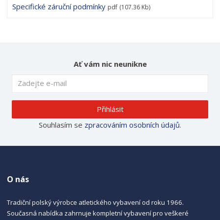
Specifické záruční podmínky
pdf
(107.36 Kb)
Ať vám nic neunikne
Přihlásit
Souhlasím se
zpracováním osobních údajů
.
O nás
Tradiční polský výrobce atletického vybavení od roku 1966.
Současná nabídka zahrnuje kompletní vybavení pro veškeré