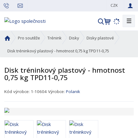
CZK
☰
V
y
h
Ú
Pro soutěže
Trénink
Disky
Disky plastové
l
v
o
Disk tréninkový plastový - hmotnost 0,75 kg TPD11-0,75
e
d
d
n
a
Disk tréninkový plastový - hmotnost
í
t
0,75 kg TPD11-0,75
s
t
K
r
Kód výrobce:
1-10604
Výrobce:
Polanik
ó
a
d
n
p
a
r
o
d