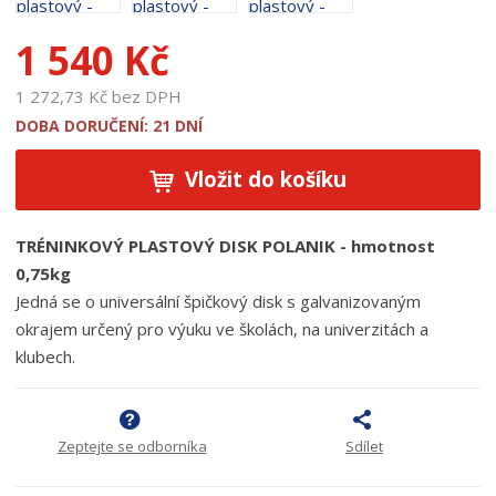
u
k
1 540 Kč
t
u
1 272,73 Kč bez DPH
:
1
DOBA DORUČENÍ: 21 DNÍ
6
6
Vložit do košíku
8
TRÉNINKOVÝ PLASTOVÝ DISK POLANIK - hmotnost
0,75kg
Jedná se o universální špičkový disk s galvanizovaným
okrajem určený pro výuku ve školách, na univerzitách a
klubech.
Zeptejte se odborníka
Sdílet