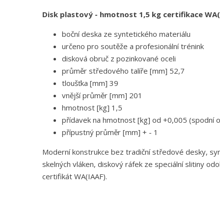
Disk plastový - hmotnost 1,5 kg certifikace WA
boční deska ze syntetického materiálu
určeno pro soutěže a profesionální trénink
disková obruč z pozinkované oceli
průměr středového talíře [mm] 52,7
tloušťka [mm] 39
vnější průměr [mm] 201
hmotnost [kg] 1,5
přídavek na hmotnost [kg] od +0,005 (spodní o
přípustný průměr [mm] + - 1
Moderní konstrukce bez tradiční středové desky, s
skelných vláken, diskový ráfek ze speciální slitiny od
certifikát WA(IAAF).