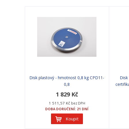
Disk plastový - hmotnost 0,8 kg CPD11-
Disk
0,8
certifi
1 829 Kč
1 511,57 Kč
bez DPH
DOBA DORUČENÍ: 21 DNÍ
Koupit