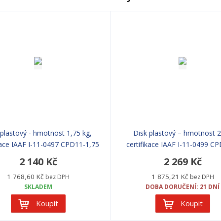
 plastový - hmotnost 1,75 kg,
Disk plastový – hmotnost 2
kace IAAF I-11-0497 CPD11-1,75
certifikace IAAF I-11-0499 C
2 140 Kč
2 269 Kč
1 768,60 Kč
1 875,21 Kč
bez DPH
bez DPH
SKLADEM
DOBA DORUČENÍ: 21 DNÍ
Koupit
Koupit