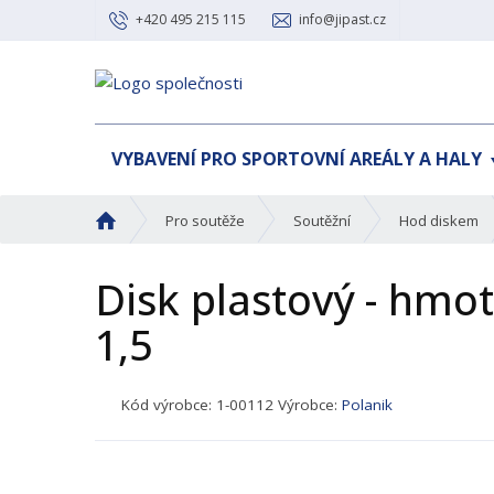
+420 495 215 115
info@jipast.cz
VYBAVENÍ PRO SPORTOVNÍ AREÁLY A HALY
Ú
Pro soutěže
Soutěžní
Hod diskem
v
o
Disk plastový - hmot
d
n
1,5
í
s
t
K
Kód výrobce:
1-00112
Výrobce:
Polanik
r
ó
a
d
n
p
a