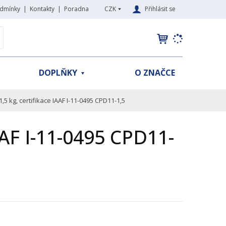
CZK
Přihlásit se
dmínky
Kontakty
Poradna
K
yhledat
d
o
h
DOPLŇKY
O ZNAČCE
l
e
d
,5 kg, certifikace IAAF I-11-0495 CPD11-1,5
á
,
AAF I-11-0495 CPD11-
t
e
n
n
a
j
d
e