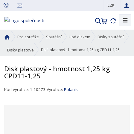
CZK
☰
V
y
h
Ú
Pro soutěže
Soutěžní
Hod diskem
Disky soutěžní
l
v
o
e
Disk plastový - hmotnost 1,25 kg CPD11-1,25
Disky plastové
d
d
n
a
Disk plastový - hmotnost 1,25 kg
í
t
CPD11-1,25
s
t
K
r
Kód výrobce:
1-10273
Výrobce:
Polanik
ó
a
d
n
p
a
r
o
d