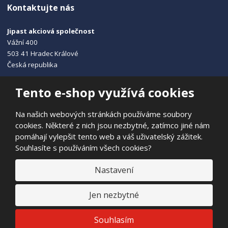
Kontaktujte nás
Jipast akciová společnost
Vážní 400
503 41 Hradec Králové
Česká republika
+420 495 215 115
Tento e-shop využívá cookies
info@jipast.cz
Na našich webových stránkách používáme soubory
cookies. Některé z nich jsou nezbytné, zatímco jiné nám
pomáhají vylepšit tento web a váš uživatelský zážitek.
Souhlasíte s používáním všech cookies?
© 2026, JIPAST akciová společnost
Prohlášení o přístupnosti
|
Ochrana osobních údajů
|
Mapa stránek
Nastavení
|
E
Jen nezbytné
B
VYROBILA
R
Á
N
VISA
MasterCard
Maestro
Souhlasím
A
.