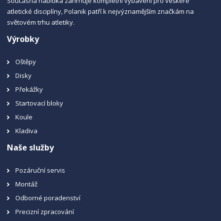
Současná nabídka zahrnuje kompletní vybavení pro veškeré
atletické disciplíny, Polanik patří k nejvýznamějším značkám na
světovém trhu atletiky.
Výrobky
Oštěpy
Disky
Překážky
Startovací bloky
Koule
Kladiva
Naše služby
Pozáruční servis
Montáž
Odborné poradenství
Precizní zpracování