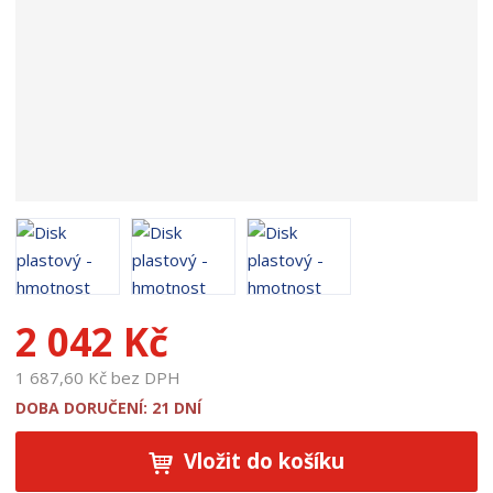
u
k
t
u
:
1
4
3
7
2 042 Kč
1 687,60 Kč bez DPH
DOBA DORUČENÍ: 21 DNÍ
Vložit do košíku