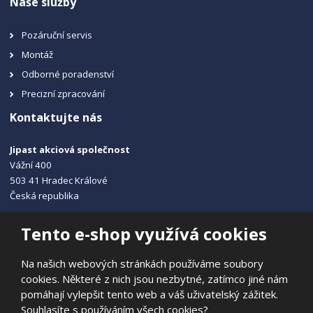
Naše služby
Pozáruční servis
Montáž
Odborné poradenství
Precizní zpracování
Kontaktujte nás
Jipast akciová společnost
Vážní 400
503 41 Hradec Králové
Česká republika
+420 495 215 115
Tento e-shop využívá cookies
info@jipast.cz
Na našich webových stránkách používáme soubory
cookies. Některé z nich jsou nezbytné, zatímco jiné nám
pomáhají vylepšit tento web a váš uživatelský zážitek.
Souhlasíte s používáním všech cookies?