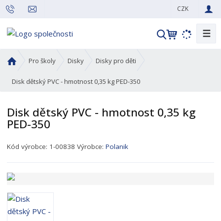
CZK
☰
V
y
h
Ú
Pro školy
Disky
Disky pro děti
l
v
o
Disk dětský PVC - hmotnost 0,35 kg PED-350
e
d
d
n
a
Disk dětský PVC - hmotnost 0,35 kg
í
t
PED-350
s
t
K
r
Kód výrobce:
1-00838
Výrobce:
Polanik
ó
a
d
n
p
a
r
o
d