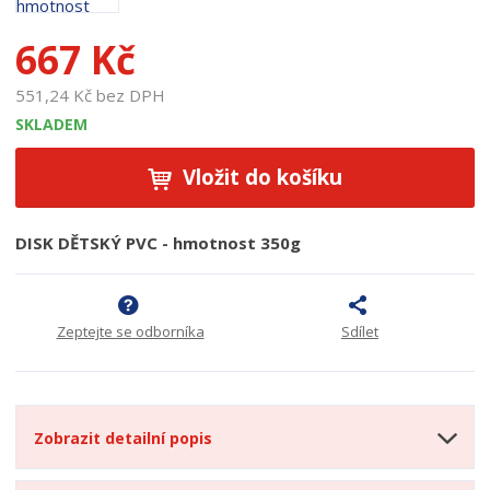
u
k
667 Kč
t
u
551,24 Kč bez DPH
:
1
SKLADEM
9
2
Vložit do košíku
4
8
DISK DĚTSKÝ PVC - hmotnost 350g
Zeptejte se odborníka
Sdílet
Zobrazit detailní popis